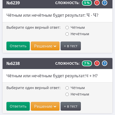
№6239
СЛОЖНОСТЬ:
5 %
!
?
10. Устаревшие задачи ЕГЭ и ОГЭ
Ч
⋅
Ч
Чётным или нечётным будет результат:
Ч
⋅
Ч
?
11. Натуральные числа
12. Теория вероятностей
Выберите один верный ответ:
Чётным
13. Сканави
Нечётным
Решение
Ответить
+ в тест
№6238
СЛОЖНОСТЬ:
7 %
!
?
Чётным или нечётным будет результат:Ч + Н?
Выберите один верный ответ:
Чётным
Нечётным
Решение
Ответить
+ в тест