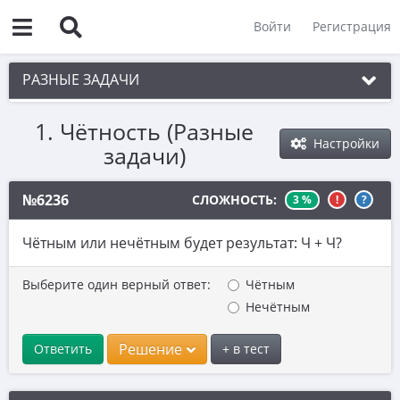
Войти
Регистрация
РАЗНЫЕ ЗАДАЧИ
1. Чётность (Разные
1. Чётность
Настройки
задачи)
2. Делимость
3. Игры
№6236
СЛОЖНОСТЬ:
3 %
!
?
4. Комбинаторика
Чётным или нечётным будет результат: Ч + Ч?
5. Текстовые задачи
Выберите один верный ответ:
Чётным
6. Вычисления
Нечётным
7. Планиметрия
Решение
Ответить
+ в тест
8. Стереометрия
9. Матрицы