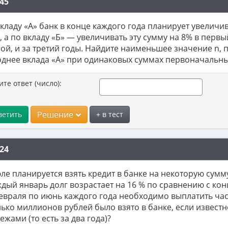
45
кладу «А» банк в конце каждого года планирует увеличи
, а по вкладу «Б» — увеличивать эту сумму на 8% в перв
ой, и за третий годы. Найдите наименьшее значение n, п
днее вклада «А» при одинаковых суммах первоначальны
ите ответ (число):
Решение
ветить
+ в тест
24
ле планируется взять кредит в банке на некоторую сумму
ждый январь долг возрастает на 16 % по сравнению с ко
февраля по июнь каждого года необходимо выплатить част
ько миллионов рублей было взято в банке, если извест
ежами (то есть за два года)?