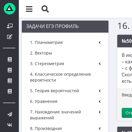
16.
ЗАДАЧИ ЕГЭ ПРОФИЛЬ
№50
1. Планиметрия
2. Векторы
В ию
– ка
3. Стереометрия
– с 
4. Классическое определение
Скол
вероятности
есть
5. Теория вероятностей
Введ
6. Уравнения
7. Нахождение значений
От
выражений
8. Производная