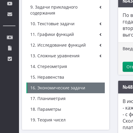
№43
9. Задачи прикладного
содержания
По в
года
10. Текстовые задачи
втор
11. Графики функций
выго
12. Исследование функций
Введ
13. Сложные уравнения
14. Стереометрия
От
15. Неравенства
№48
16. Экономические задачи
17. Планиметрия
В ию
- ка
18. Параметры
- с 
19. Теория чисел
Скол
плат