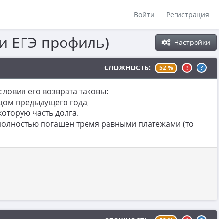
Войти
Регистрация
и ЕГЭ профиль)
Настройки
СЛОЖНОСТЬ:
52 %
!
?
словия его возврата таковы:
нцом предыдущего года;
оторую часть долга.
 полностью погашен тремя равными платежами (то