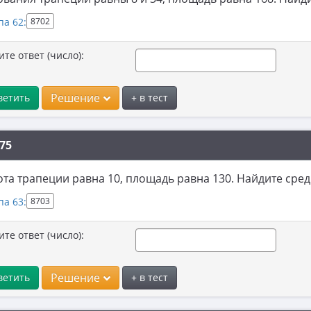
па 62:
8702
ите ответ (число):
Решение
ветить
+ в тест
75
та трапеции равна 10, площадь равна 130. Найдите ср
па 63:
8703
ите ответ (число):
Решение
ветить
+ в тест