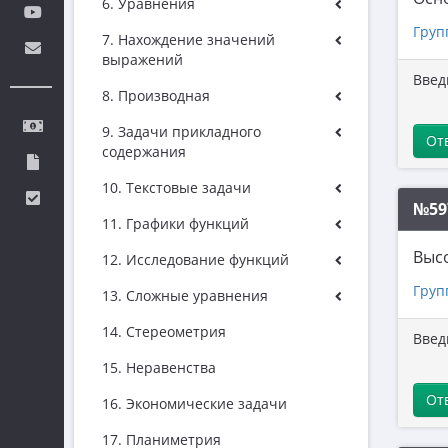
6. Уравнения
Груп
7. Нахождение значений
выражений
Введ
8. Производная
9. Задачи прикладного
От
содержания
10. Текстовые задачи
№59
11. Графики функций
Высо
12. Исследование функций
Груп
13. Сложные уравнения
14. Стереометрия
Введ
15. Неравенства
От
16. Экономические задачи
17. Планиметрия