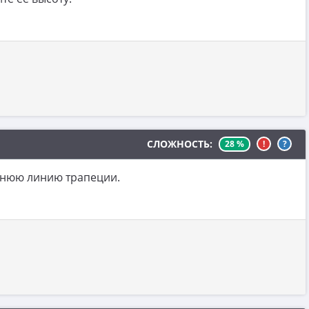
СЛОЖНОСТЬ:
28 %
!
?
еднюю линию трапеции.