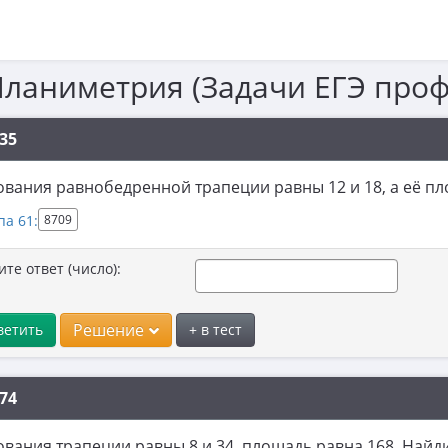
Планиметрия (Задачи ЕГЭ про
35
вания равнобедренной трапеции равны 12 и 18, а её пл
па 61:
8709
ите ответ (число):
Решение
ветить
+ в тест
74
вания трапеции равны 8 и 34, площадь равна 168. Найди