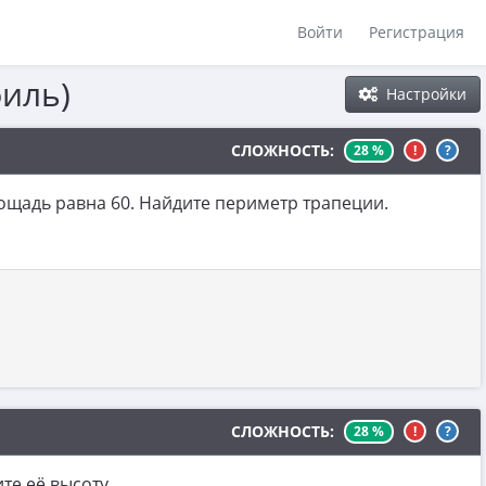
Войти
Регистрация
филь)
Настройки
СЛОЖНОСТЬ:
28 %
!
?
ощадь равна 60. Найдите периметр трапеции.
СЛОЖНОСТЬ:
28 %
!
?
те её высоту.