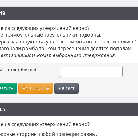
19
е из следующих утверждений верно?
се прямоугольные треугольники подобны.
ерез заданную точку плоскости можно провести только 1
иагонали ромба точкой пересечения делятся пополам.
твет запишите номер выбранного утверждения.
ите ответ (число):
Решение
ветить
+ в тест
05
е из следующих утверждений верно?
оковые стороны любой трапеции равны.