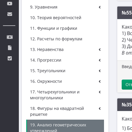
9. Уравнения
№55
10. Теория вероятностей
Како
11. Функции и графики
1) В
12. Расчеты по формулам
2) Ч
3) Д
13. Неравенства
В о
14. Прогрессии
Введ
15. Треугольники
16. Окружности
От
17. Четырехугольники и
многоугольники
№35
18. Фигуры на квадратной
решетке
Како
19. Анализ геометрических
1) Б
утверждений