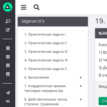
19.
ЗАДАЧИ ОГЭ
№34
1. Практическая задача I
2. Практическая задача II
Како
3. Практическая задача III
1) В
2) Ч
4. Практическая задача IV
3) Д
5. Практическая задача V
В от
6. Вычисления
7. Координатная прямая.
Введ
Числовые неравенства
8. Действительные числа.
От
Степени. Сравнения