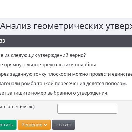
 Анализ геометрических утвер
33
е из следующих утверждений верно?
се прямоугольные треугольники подобны.
ерез заданную точку плоскости можно провести единст
иагонали ромба точкой пересечения делятся пополам.
вет запишите номер выбранного утверждения.
ите ответ (число):
Решение
ветить
+ в тест