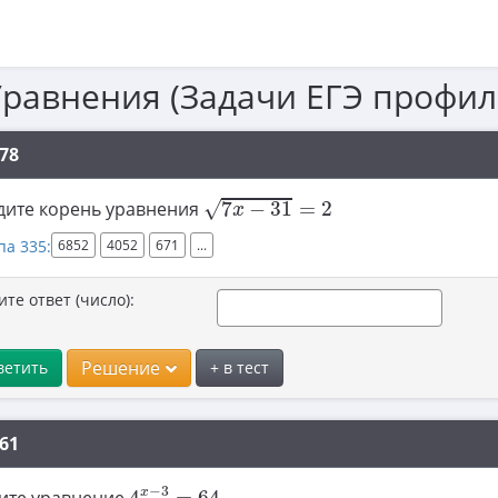
Уравнения (Задачи ЕГЭ профил
78
7
x
−
31
=
2
√
дите корень уравнения
7
−
31
=
2
x
па 335:
6852
4052
671
...
ите ответ (число):
Решение
ветить
+ в тест
61
4
x
−
3
=
64
−
3
x