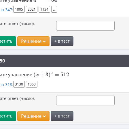
ите уравнение
4
=
64
па 347:
1805
2021
1134
...
ите ответ (число):
Решение
ветить
+ в тест
50
(
x
+
3
)
9
=
512
9
ите уравнение
(
+
3
)
=
512
x
па 318:
3130
1060
ите ответ (число):
Решение
ветить
+ в тест