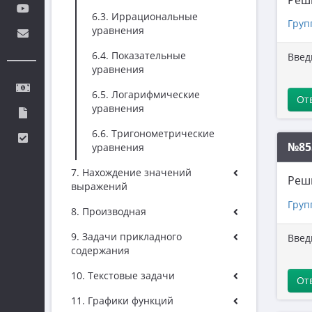
Реш
6.3. Иррациональные
Груп
уравнения
6.4. Показательные
Введ
уравнения
6.5. Логарифмические
От
уравнения
6.6. Тригонометрические
№85
уравнения
7. Нахождение значений
Реш
выражений
Груп
8. Производная
9. Задачи прикладного
Введ
содержания
10. Текстовые задачи
От
11. Графики функций