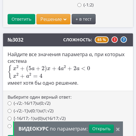
(-1;2)
10. Текстовые задачи
11. Графики функций
Решение
Ответить
+ в тест
12. Исследование функций
№3032
13. Сложные уравнения
СЛОЖНОСТЬ:
65 %
!
?
14. Стереометрия
a
Найдите все значения параметра
, при которых
a
система
15. Неравенства
{
x
2
+
(
5
a
+
2
)
x
+
4
a
2
+
2
a
<
0
x
2
+
a
2
=
4
2
2
+
(
5
+
2
)
+
4
+
2
<
0
{
x
a
x
a
a
16. Экономические задачи
2
2
+
=
4
x
a
имеет хотя бы одно решение.
17. Планиметрия
18. Параметры
Выберите один верный ответ:
(-√2;-16/17)∪(0;√2)
19. Теория чисел
(-√2;-1]∪(0;1)∪(1;√2)
[-16/17;-1)∪{0}∪(16/17;√2)
(-2;-16/17)∪(16/17;√2)
×
ВИДЕОКУРС
по параметрам:
Открыть