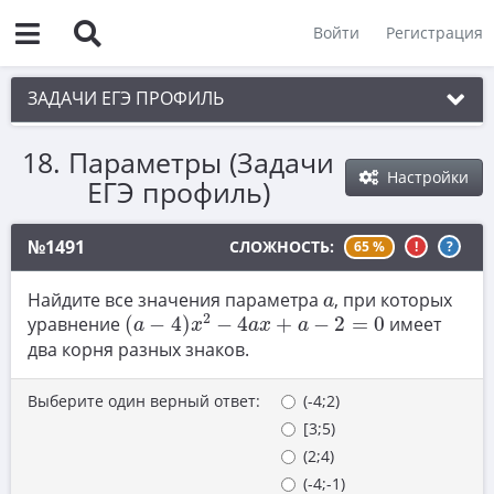
Войти
Регистрация
ЗАДАЧИ ЕГЭ ПРОФИЛЬ
18. Параметры (Задачи
1. Планиметрия
Настройки
ЕГЭ профиль)
2. Векторы
3. Стереометрия
№1491
СЛОЖНОСТЬ:
65 %
!
?
4. Классическое определение вероятности
a
Найдите все значения параметра
, при которых
a
(
a
−
4
)
x
2
−
4
a
x
+
a
−
2
=
0
2
5. Теория вероятностей
уравнение
(
−
4
)
−
4
+
−
2
=
0
имеет
a
x
a
x
a
два корня разных знаков.
6. Уравнения
7. Нахождение значений выражений
Выберите один верный ответ:
(-4;2)
[3;5)
8. Производная
(2;4)
9. Задачи прикладного содержания
(-4;-1)