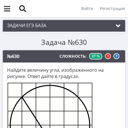
Войти
Регистрация
ЗАДАЧИ ЕГЭ БАЗА
Задача №630
1. Простейшие текстовые задачи
2. Величины и значения
№630
СЛОЖНОСТЬ:
37 %
!
?
3. Графики, диаграммы, таблицы
Найдите величину угла, изображенного на
4. Вычисления по формуле
рисунке. Ответ дайте в градусах.
5. Теория вероятностей
6. Выбор подходящих вариантов
7. Функции и производные
8. Выбор утверждений
9. Фигуры на квадратной решетке.