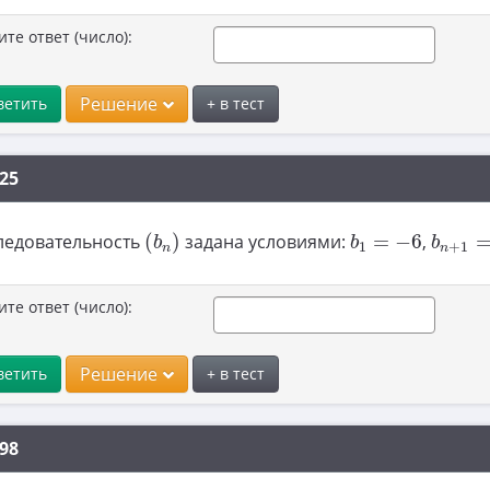
ите ответ (число):
Решение
ветить
+ в тест
25
b
n
+
1
(
b
n
)
b
1
=
−
6
ледовательность
(
)
задана условиями:
=
−
6
,
b
b
b
1
+
1
n
n
ите ответ (число):
Решение
ветить
+ в тест
98
b
n
+
1