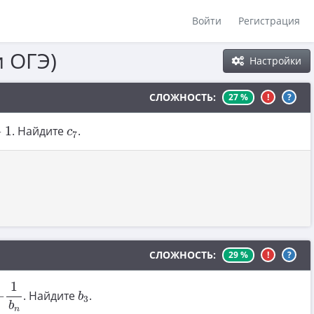
Войти
Регистрация
и ОГЭ)
Настройки
СЛОЖНОСТЬ:
27 %
!
?
c
7
−
1
. Найдите
.
c
7
СЛОЖНОСТЬ:
29 %
!
?
1
b
n
1
b
3
−
. Найдите
.
b
3
b
n