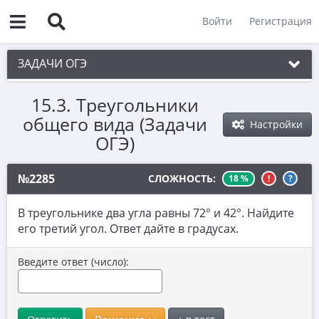
Войти
Регистрация
ЗАДАЧИ ОГЭ
15.3. Треугольники
1. Практическая задача I
общего вида (Задачи
Настройки
2. Практическая задача II
ОГЭ)
3. Практическая задача III
№2285
СЛОЖНОСТЬ:
18 %
!
?
4. Практическая задача IV
5. Практическая задача V
В треугольнике два угла равны 72° и 42°. Найдите
его третий угол. Ответ дайте в градусах.
6. Вычисления
7. Координатная прямая. Числовые
Введите ответ (число):
неравенства
8. Действительные числа. Степени.
Сравнения