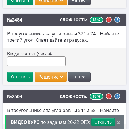
Решение
Ответить
+ в тест
9. Уравнения
10. Теория вероятностей
№2484
СЛОЖНОСТЬ:
18 %
!
?
11. Функции и графики
В треугольнике два угла равны 37° и 74°. Найдите
12. Расчеты по формулам
третий угол. Ответ дайте в градусах.
13. Неравенства
Введите ответ (число):
14. Прогрессии
15. Треугольники
Решение
Ответить
+ в тест
15.1. Прямоугольные треугольники
15.2. Равнобедренные треугольники
№2503
СЛОЖНОСТЬ:
18 %
!
?
15.3. Треугольники общего вида
В треугольнике два угла равны 54° и 58°. Найдите
16. Окружности
его третий угол. Ответ дайте в градусах.
×
ВИДЕОКУРС
17. Четырехугольники и многоугольники
по задачам 20-22 ОГЭ:
Открыть