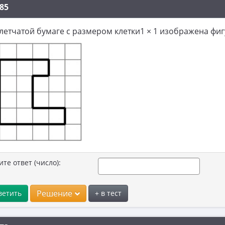
85
летчатой бумаге с размером клетки1 × 1 изображена фиг
ите ответ (число):
Решение
ветить
+ в тест