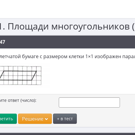
1. Площади многоугольников 
47
летчатой бумаге с размером клетки 1×1 изображен пара
ите ответ (число):
Решение
ветить
+ в тест