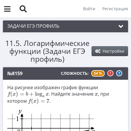
Войти
Регистрация
ЗАДАЧИ ЕГЭ ПРОФИЛЬ
11.5. Логарифмические
1. Планиметрия
функции (Задачи ЕГЭ
Настройки
2. Векторы
профиль)
3. Стереометрия
№8159
СЛОЖНОСТЬ:
54 %
!
?
4. Классическое определение вероятности
5. Теория вероятностей
На рисунке изображен график функции
f
(
x
)
=
b
+
log
a
x
x
(
)
=
+
log
. Найдите значение
, при
f
x
b
x
x
6. Уравнения
a
f
(
x
)
=
7
котором
(
)
=
7
.
f
x
7. Нахождение значений выражений
8. Производная
9. Задачи прикладного содержания