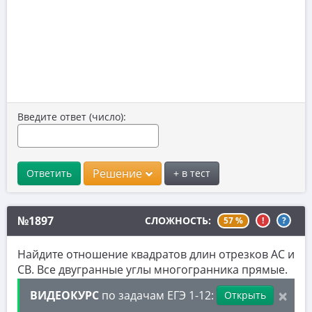
7. Нахождение значений выражений
8. Производная
9. Задачи прикладного содержания
10. Текстовые задачи
11. Графики функций
Введите ответ (число):
12. Исследование функций
13. Сложные уравнения
Решение
Ответить
+ в тест
14. Стереометрия
15. Неравенства
№1897
СЛОЖНОСТЬ:
57 %
!
?
16. Экономические задачи
Найдите отношение квадратов длин отрезков AC и
17. Планиметрия
CB. Все двугранные углы многогранника прямые.
×
18. Параметры
ВИДЕОКУРС
по задачам ЕГЭ 1-12:
Открыть