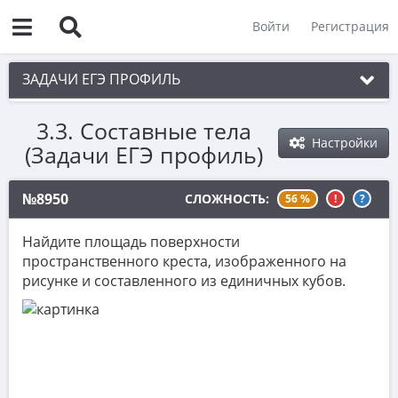
Войти
Регистрация
ЗАДАЧИ ЕГЭ ПРОФИЛЬ
3.3. Составные тела
1. Планиметрия
Настройки
(Задачи ЕГЭ профиль)
2. Векторы
3. Стереометрия
№8950
СЛОЖНОСТЬ:
56 %
!
?
3.1. Многогранники
Найдите площадь поверхности
3.2. Тела вращения
пространственного креста, изображенного на
рисунке и составленного из единичных кубов.
3.3. Составные тела
4. Классическое определение вероятности
5. Теория вероятностей
6. Уравнения