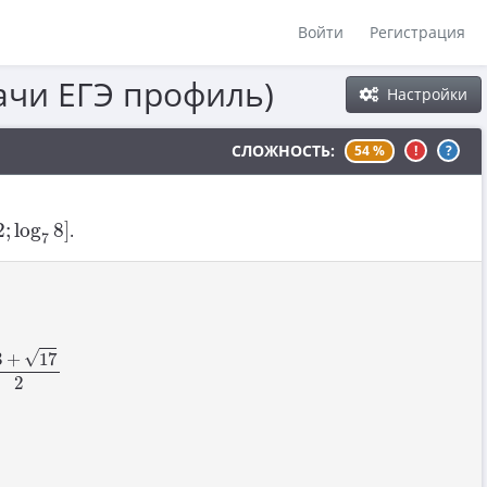
Войти
Регистрация
ачи ЕГЭ профиль)
Настройки
СЛОЖНОСТЬ:
54 %
!
?
2
;
log
7
8
]
2
;
log
8
]
.
7
+
17
2
√
3
+
17
2