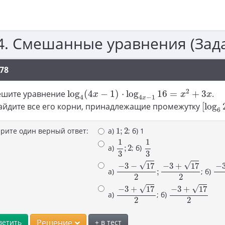
4. Смешанные уравнения (Зад
78
log
4
(
4
x
−
1
)
⋅
log
4
x
−
1
16
=
x
2
+
3
x
2
Решите уравнение
log
(
4
−
1
)
⋅
log
16
=
+
3
.
x
x
x
4
4
−
1
x
[
log
6
айдите все его корни, принадлежащие промежутку
[
log
6
1
;
2
рите один верный ответ:
a)
1
;
2
; б) 1
1
3
;
2
1
3
1
1
a)
;
2
; б)
3
3
−
3
−
17
2
;
−
3
+
17
2
−
3
√
√
−
3
−
17
−
3
+
17
−
a)
;
; б)
2
2
−
3
+
17
2
−
3
+
17
2
√
√
−
3
+
17
−
3
+
17
a)
; б)
2
2
Решение
ветить
+ в тест