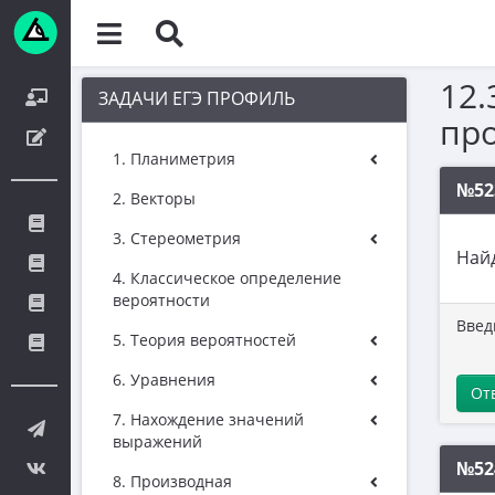
12.
ЗАДАЧИ ЕГЭ ПРОФИЛЬ
пр
1. Планиметрия
№52
2. Векторы
3. Стереометрия
Най
4. Классическое определение
вероятности
Введ
5. Теория вероятностей
6. Уравнения
От
7. Нахождение значений
выражений
№52
8. Производная