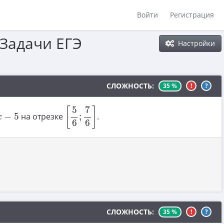
Войти
Регистрация
(Задачи ЕГЭ
Настройки
СЛОЖНОСТЬ:
35 %
!
?
[
5
6
;
7
6
]
7
5
[
]
−
5
на отрезке
;
.
x
6
6
СЛОЖНОСТЬ:
35 %
!
?